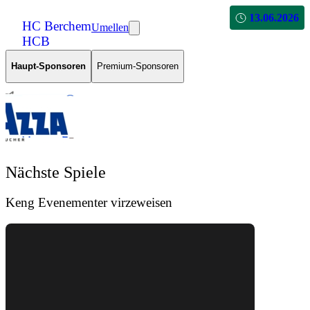
13.06.2026
HC Berchem
Umellen
HCB
Haupt-Sponsoren
Premium-Sponsoren
Nächste Spiele
Keng Evenementer virzeweisen