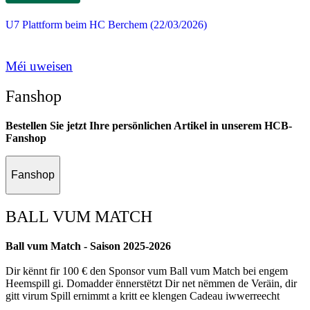
U7 Plattform beim HC Berchem (22/03/2026)
Méi uweisen
Fanshop
Bestellen Sie jetzt Ihre persönlichen Artikel in unserem HCB-
Fanshop
Fanshop
BALL VUM MATCH
Ball vum Match - Saison 2025-2026
Dir kënnt fir 100 € den Sponsor vum Ball vum Match bei engem
Heemspill gi. Domadder ënnerstëtzt Dir net nëmmen de Veräin, dir
gitt virum Spill ernimmt a kritt ee klengen Cadeau iwwerreecht