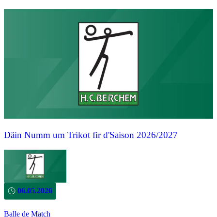
Däin Numm um Trikot fir d'Saison 2026/2027
06.05.2026
Balle de Match