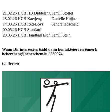
21.02.26
HCB
HB Diddeleng
Famill Stoffel
28.02.26
HCB
Kaerjeng
Danielle Huijnen
14.03.26
HCB
Red-Boys
Sandra Hoscheid
09.05.26
HCB
Standard
23.05.26
HCB
Handball Esch
Famill Stein
Wann Dir interesséiertsidd dann kontaktéiert eis ënnert:
hcberchem@hcberchem.lu / 369974
Gallerien