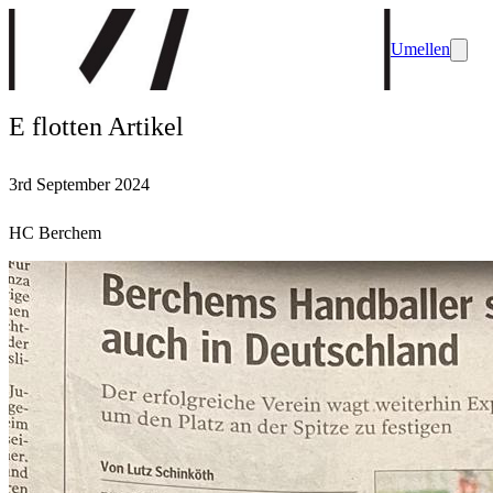
Umellen
E flotten Artikel
3rd September 2024
HC Berchem
HC Berchem
HCB